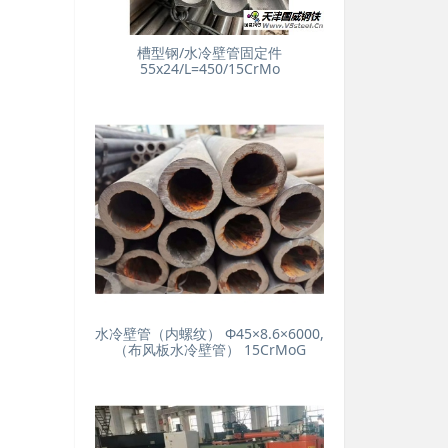
槽型钢/水冷壁管固定件
55x24/L=450/15CrMo
水冷壁管（内螺纹） Φ45×8.6×6000,
（布风板水冷壁管） 15CrMoG