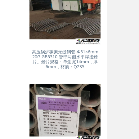
高压锅炉碳素无缝钢管-Φ51×6mm
20G GB5310 管壁两侧水平焊接鳍
片。鳍片规格：单边宽14mm，厚
6mm，材质：Q235