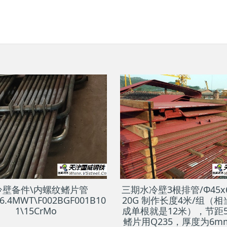
冷壁备件\内螺纹鳍片管
三期水冷壁3根排管/Φ45x
×6.4MWT\F002BGF001B10
20G 制作长度4米/组（
1\15CrMo
成单根就是12米），节距
鳍片用Q235，厚度为6m