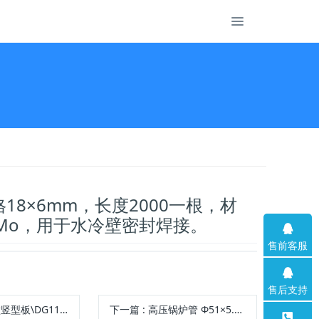
18×6mm，长度2000一根，材
rMo，用于水冷壁密封焊接。
售前客服
售后支持
DG11546-0\15CrMo
下一篇
: 高压锅炉管 Φ51×5.5 GB5310 符合GB5310标准，随车带质量证明书； 材质：20G