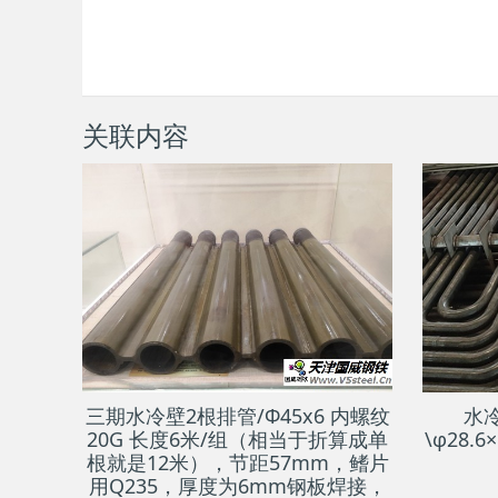
关联内容
三期水冷壁2根排管/Φ45x6 内螺纹
水
20G 长度6米/组（相当于折算成单
\φ28.6
根就是12米），节距57mm，鳍片
用Q235，厚度为6mm钢板焊接，