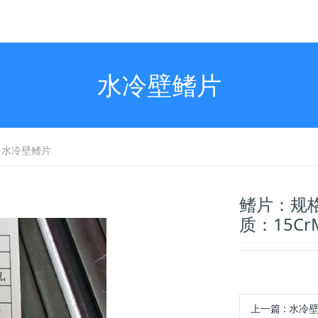
水冷壁鳍片
水冷壁鳍片
鳍片：规格
质：15C
上一篇
: 水冷壁竖型板\