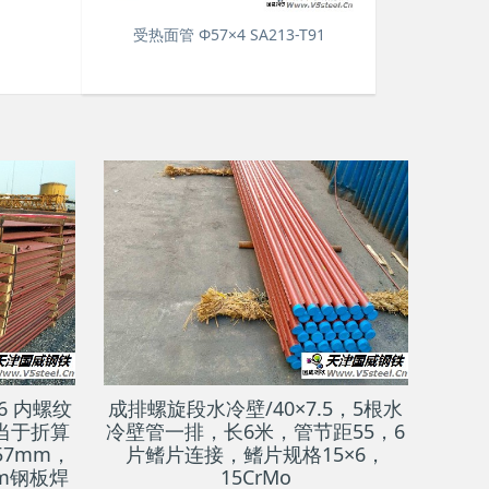
受热面管 Φ57×4 SA213-T91
6 内螺纹
成排螺旋段水冷壁/40×7.5，5根水
相当于折算
冷壁管一排，长6米，管节距55，6
57mm，
片鳍片连接，鳍片规格15×6，
m钢板焊
15CrMo