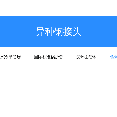
异种钢接头
水冷壁管屏
国际标准锅炉管
受热面管材
锅