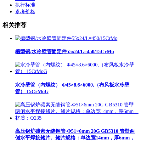
执行标准
参考价格
相关推荐
槽型钢/水冷壁管固定件55x24/L=450/15CrMo
水冷壁管（内螺纹） Φ45×8.6×6000,（布风板水冷壁
管） 15CrMoG
高压锅炉碳素无缝钢管-Φ51×6mm 20G GB5310 管壁两
侧水平焊接鳍片。鳍片规格：单边宽14mm，厚6mm，