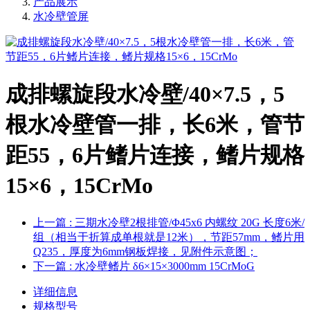
产品展示
水冷壁管屏
成排螺旋段水冷壁/40×7.5，5
根水冷壁管一排，长6米，管节
距55，6片鳍片连接，鳍片规格
15×6，15CrMo
上一篇
: 三期水冷壁2根排管/Φ45x6 内螺纹 20G 长度6米/
组（相当于折算成单根就是12米），节距57mm，鳍片用
Q235，厚度为6mm钢板焊接，见附件示意图；
下一篇
: 水冷壁鳍片 δ6×15×3000mm 15CrMoG
详细信息
规格型号