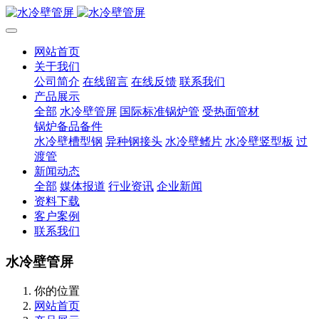
网站首页
关于我们
公司简介
在线留言
在线反馈
联系我们
产品展示
全部
水冷壁管屏
国际标准锅炉管
受热面管材
锅炉备品备件
水冷壁槽型钢
异种钢接头
水冷壁鳍片
水冷壁竖型板
过
渡管
新闻动态
全部
媒体报道
行业资讯
企业新闻
资料下载
客户案例
联系我们
水冷壁管屏
你的位置
网站首页