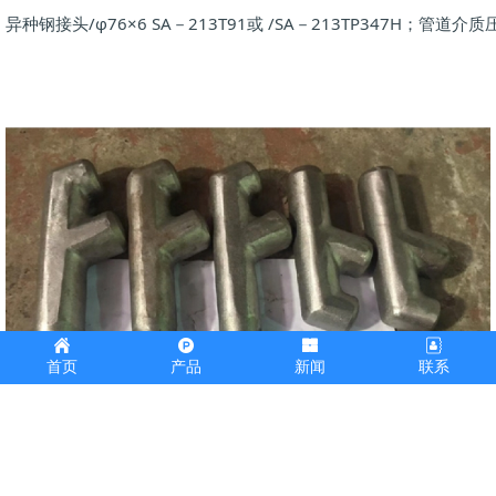
异种钢接头/φ76×6 SA－213T91或 /SA－213TP347
首页
产品
新闻
联系