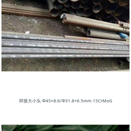
焊接大小头 Φ45×8.6/Φ31.8×6.5mm 15CrMoG