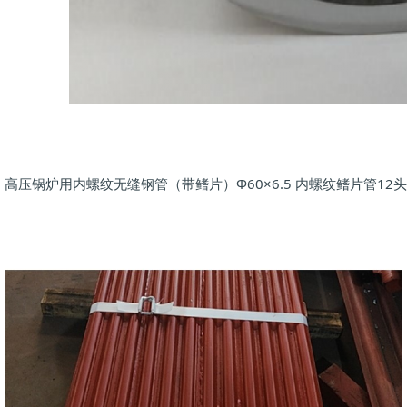
高压锅炉用内螺纹无缝钢管（带鳍片）Φ60×6.5 内螺纹鳍片管12