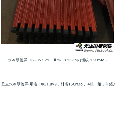
水冷壁管屏-DG2057-29.3-Ⅱ2Φ38.1×7.5内螺纹-15CrMoG
垂直水冷壁管屏-规格：Φ31.8×9，材质15CrMo， 4根一组，带鳍