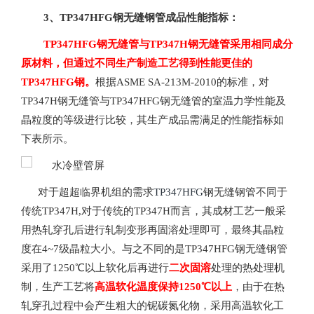
3、
TP347HFG钢无缝钢管成品性能指标：
TP347HFG钢无缝管与TP347H钢无缝管采用相同成分
原材料，但通过不同生产制造工艺得到性能更佳的
TP347HFG钢。
根据ASME SA-213M-2010的标准，对
TP347H钢无缝管与TP347HFG钢无缝管的室温力学性能及
晶粒度的等级进行比较，其生产成品需满足的性能指标如
下表所示。
对于超超临界机组的需求
TP347HFG
钢无缝钢管不同于
传统TP347H,对于传统的TP347H而言，其成材工艺一般采
用热轧穿孔后进行轧制变形再固溶处理即可，最终其晶粒
度在4~7级晶粒大小。与之不同的是TP347HFG钢无缝钢管
采用了1250℃以上软化后再进行
二次固溶
处理的热处理机
制，生产工艺将
高温软化温度保持1250℃以上
，由于在热
轧穿孔过程中会产生粗大的铌碳氮化物，采用高温软化工