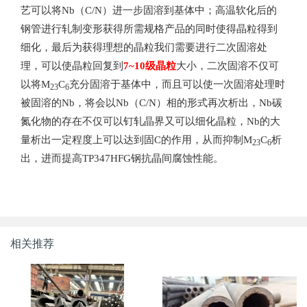
艺可以将Nb（C/N）进一步固溶到基体中；高温软化后的
钢管进行轧制变形获得所需规格产品的同时使得晶粒得到
细化，最后为获得理想的晶粒我们需要进行二次固溶处
理，可以使晶粒回复到
7~10级晶粒
大小，二次固溶不仅可
以将M
C
充分固溶于基体中，而且可以使一次固溶处理时
23
6
被固溶的Nb，将会以Nb（C/N）相的形式再次析出，Nb碳
氮化物的存在不仅可以钉轧晶界又可以细化晶粒，Nb的大
量析出一定程度上可以达到固C的作用，从而抑制M
C
析
23
6
出，进而提高TP347HFG钢抗晶间腐蚀性能。
相关推荐