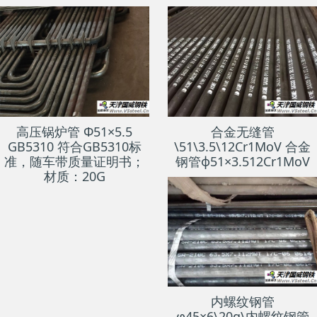
高压锅炉管 Φ51×5.5
合金无缝管
GB5310 符合GB5310标
\51\3.5\12Cr1MoV 合金
准，随车带质量证明书；
钢管ф51×3.512Cr1MoV
材质：20G
内螺纹钢管
φ45×6\20g\内螺纹钢管