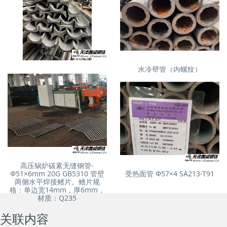
槽型钢/水冷壁管固定件
水冷壁管（内螺纹）
55x24/L=450/15CrMo
Φ45×8.6×6000,（布风板水冷
壁管） 15CrMoG
高压锅炉碳素无缝钢管-
Φ51×6mm 20G GB5310 管壁
受热面管 Φ57×4 SA213-T91
两侧水平焊接鳍片。鳍片规
格：单边宽14mm，厚6mm，
材质：Q235
关联内容